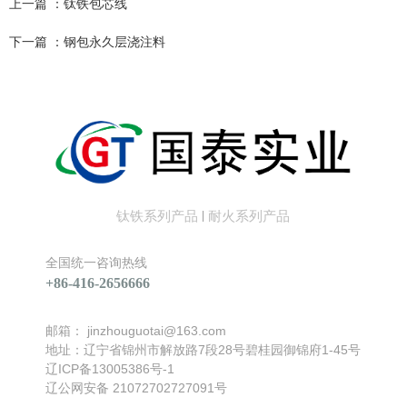
上一篇 ：
钛铁包芯线
下一篇 ：
钢包永久层浇注料
相关产品
钛铁系列产品
耐火系列产品
|
全国统一咨询热线
+86-416-2656666
找不到任何内容
邮箱：
jinzhouguotai@163.com
地址：辽宁省锦州市解放路7段28号碧桂园御锦府1-45号
辽ICP备13005386号-1
辽公网安备 21072702727091号